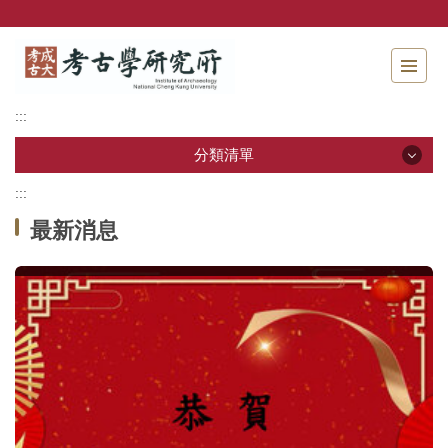
跳
到
主
要
內
:::
容
區
分類清單
塊
:::
分類清單
最新消息
關於本所
本所成員
招生資訊
學生專區
教研活動