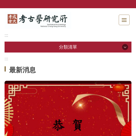
跳
到
主
要
內
:::
容
區
分類清單
塊
:::
分類清單
最新消息
關於本所
本所成員
招生資訊
學生專區
教研活動