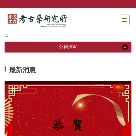
跳
到
主
要
內
:::
容
區
分類清單
塊
:::
分類清單
最新消息
關於本所
本所成員
招生資訊
學生專區
教研活動