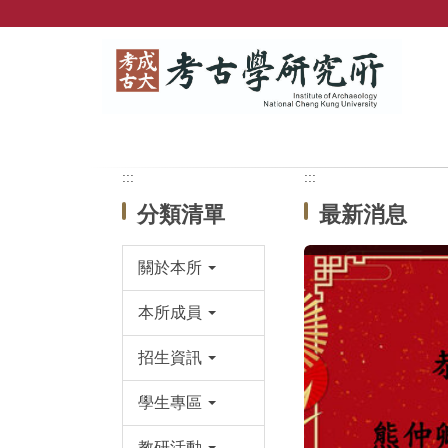
跳
到
主
要
內
容
區
塊
:::
:::
分類清單
最新消息
關於本所
本所成員
招生資訊
學生專區
教研活動