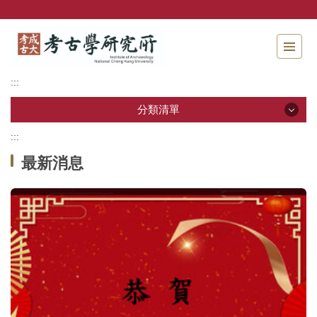
跳
到
主
要
內
:::
容
區
分類清單
塊
:::
分類清單
最新消息
關於本所
本所成員
招生資訊
學生專區
教研活動