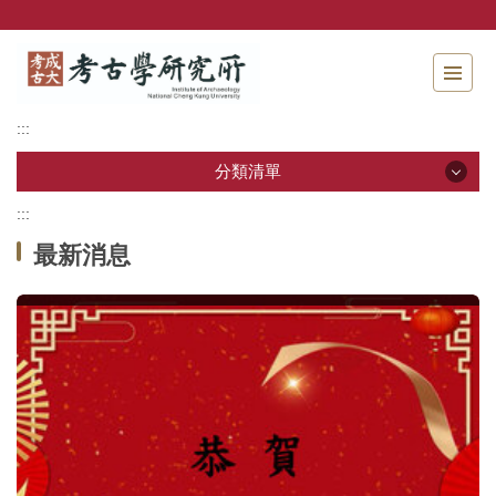
跳
到
主
要
內
:::
容
區
分類清單
塊
:::
分類清單
最新消息
關於本所
本所成員
招生資訊
學生專區
教研活動