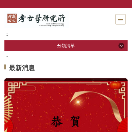
跳
到
主
要
內
:::
容
區
分類清單
塊
:::
分類清單
最新消息
關於本所
本所成員
招生資訊
學生專區
教研活動