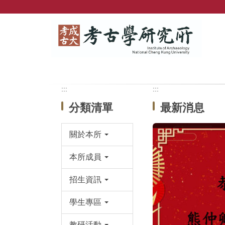
跳
到
主
要
內
容
區
塊
:::
:::
分類清單
最新消息
關於本所
本所成員
招生資訊
學生專區
教研活動