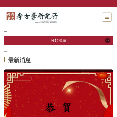
跳
到
主
要
內
:::
容
區
分類清單
塊
:::
分類清單
最新消息
關於本所
本所成員
招生資訊
學生專區
教研活動