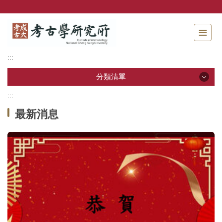
跳
到
主
要
內
:::
容
區
分類清單
塊
:::
分類清單
最新消息
關於本所
本所成員
招生資訊
學生專區
教研活動