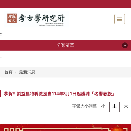
跳
到
主
要
內
:::
容
區
分類清單
塊
:::
分類清單
首頁
最新消息
關於本所
本所成員
恭賀!! 劉益昌特聘教授自114年8月1日起獲聘「名譽教授」
招生資訊
字體大小調整
小
中
大
學生專區
教研活動