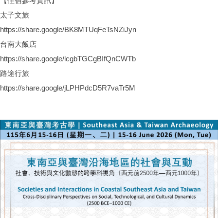
【住宿參考資訊】
太子文旅
https://share.google/BK8MTUqFeTsNZiJyn
台南大飯店
https://share.google/lcgbTGCgBIfQnCWTb
路途行旅
https://share.google/jLPHPdcD5R7vaTr5M