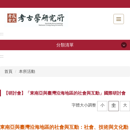
跳
到
主
要
內
:::
容
區
分類清單
塊
:::
分類清單
首頁
本所活動
關於本所
本所成員
【研討會】「東南亞與臺灣沿海地區的社會與互動」國際研討會
招生資訊
字體大小調整
小
中
大
學生專區
東南亞與臺灣沿海地區的社會與互動：社會、技術與文化動
教研活動